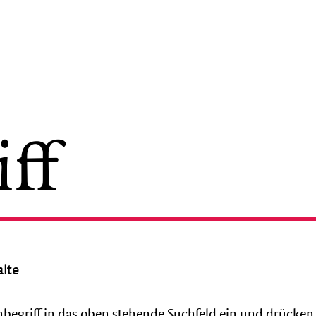
THEATER AKTIV
Angebote für Schule und Kita
Theaterspielklubs
alte
Tanz und Bewegung
hbegriff in das oben stehende Suchfeld ein und drücken