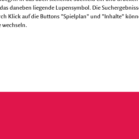
uf das daneben liegende Lupensymbol. Die Suchergebniss
rch Klick auf die Buttons "Spielplan" und "Inhalte" kön
DAS HAUS
e wechseln.
Barrierefreiheit
Gastronomie
Fotogalerien
Förderverein
Geschichte