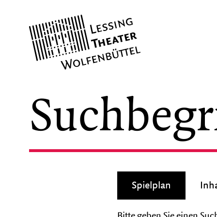
Lessing
Theater
SPIELPLAN
KARTEN
Spielplan
Inh
Theaterkasse
Bitte geben Sie einen Suc