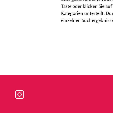
Abonnements
Taste oder klicken Sie a
Kategorien unterteilt. Du
Abonnement-Preise
einzelnen Suchergebniss
Abonnement-Bedingungen
Veranstaltungs-Pakete
Saalplan
Zu
unserer