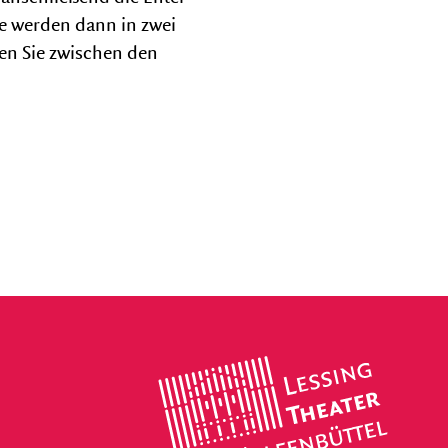
e werden dann in zwei
Vermietung
nen Sie zwischen den
FESTIVALS
KulturSommer
Lessing
Theater