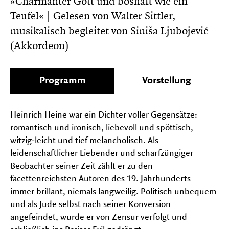
»Charmanter Gott und boshaft wie ein
auf-
Teufel« | Gelesen von Walter Sittler,
und
FESTIVALS
zu
musikalisch begleitet von Siniša Ljubojević
Unter
klapp
auf-
(Akkordeon)
und
zu
klapp
Programm
Vorstellung
Heinrich Heine war ein Dichter voller Gegensätze:
romantisch und ironisch, liebevoll und spöttisch,
witzig‑leicht und tief melancholisch. Als
leidenschaftlicher Liebender und scharfzüngiger
Beobachter seiner Zeit zählt er zu den
facettenreichsten Autoren des 19. Jahrhunderts –
immer brillant, niemals langweilig. Politisch unbequem
und als Jude selbst nach seiner Konversion
angefeindet, wurde er von Zensur verfolgt und